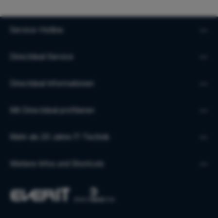
Service-Hotline
Directdeal Service
Directdeal Informationen
Mit Directdeal profitieren
Mehr als 20 Jahre IT-Technik
Weitere Infos und Shortcuts