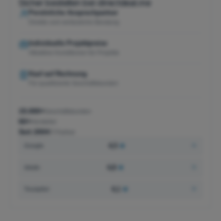
Sicher bestellen bei directdeal.me
Persönliche Ansprechpartner
Direkte und verlässliche Beratung
Individuelle Projektpreise
Attraktive Konditionen für Projekte
Kauf auf Rechnung
Für qualifizierte Geschäftskunden
15.000+
Geschäftskunden
60+
Hersteller
Seit 2004
IT-Partner
4,5
★
Google
4,8
★
idealo
4,1
★
Trustpilot