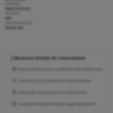
GTIN/EAN:
0886112967642
Hersteller:
HPE
Herstellernummer:
691968-B21
Business-Vorteile für Unternehmen
Kauf auf Rechnung für qualifizierte Geschäftskunden
Persönliche und verlässliche Ansprechpartner
Individuelle Projektpreise für Unternehmen
Leasing und flexible Finanzierungsmöglichkeiten