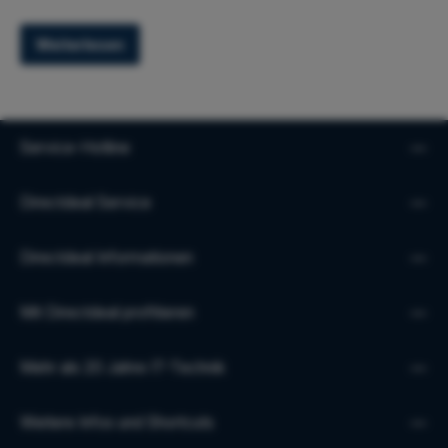
Weiterlesen
Service-Hotline
Directdeal Service
Directdeal Informationen
Mit Directdeal profitieren
Mehr als 20 Jahre IT-Technik
Weitere Infos und Shortcuts