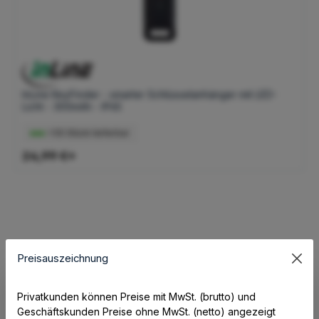
InLine KeyFinder - smarter Schlüsselanhänger mit LED-
Licht - 300mAh - IP65
>50 Stück lieferbar
24,99 €*
Preisauszeichnung
Privatkunden können Preise mit MwSt. (brutto) und
Leuchtmittel
Geschäftskunden Preise ohne MwSt. (netto) angezeigt