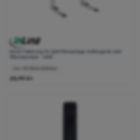
InLine Halterung für Split Klimaanlage Außengerät oder
Wärmepumpe - weiß
>50 Stück lieferbar
20,99 €*