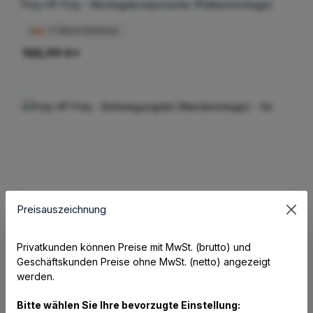
Poly HP Poly - Montagekomponente (Plattenmontage)
>1 Stück lieferbar
100,99 €*
Preisauszeichnung
Privatkunden können Preise mit MwSt. (brutto) und
Geschäftskunden Preise ohne MwSt. (netto) angezeigt
werden.
Poly HP Poly - Befestigungskit (Wandmontage) - für
Bitte wählen Sie Ihre bevorzugte Einstellung:
>1 Stück lieferbar