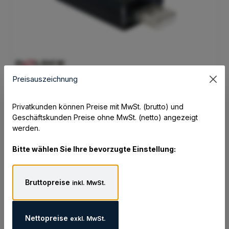
Preisauszeichnung
Delock Soundkarte - Stereo - USB
>1 Stück lieferbar
Privatkunden können Preise mit MwSt. (brutto) und
20,90 €*
Geschäftskunden Preise ohne MwSt. (netto) angezeigt
werden.
Bitte wählen Sie Ihre bevorzugte Einstellung:
Bruttopreise
inkl. MwSt.
Nettopreise
exkl. MwSt.