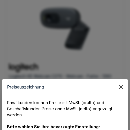
Logitech HD Webcam C270 - Webcam - Farbe - 1280
Preisauszeichnung
>1 Stück lieferbar
18,90 €*
Privatkunden können Preise mit MwSt. (brutto) und
Geschäftskunden Preise ohne MwSt. (netto) angezeigt
werden.
Bitte wählen Sie Ihre bevorzugte Einstellung: