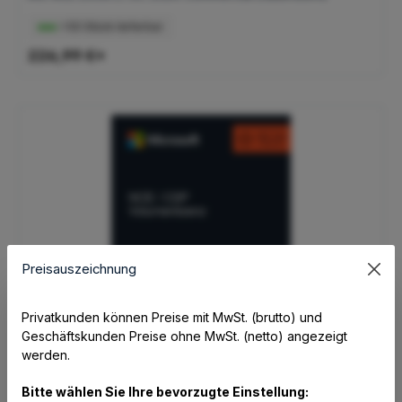
>50 Stück lieferbar
226,99 €*
Preisauszeichnung
Privatkunden können Preise mit MwSt. (brutto) und
Geschäftskunden Preise ohne MwSt. (netto) angezeigt
MS NCE Exchange Server Enterprise 2019 Commercial
werden.
Dauerlizenz
Bitte wählen Sie Ihre bevorzugte Einstellung:
>50 Stück lieferbar