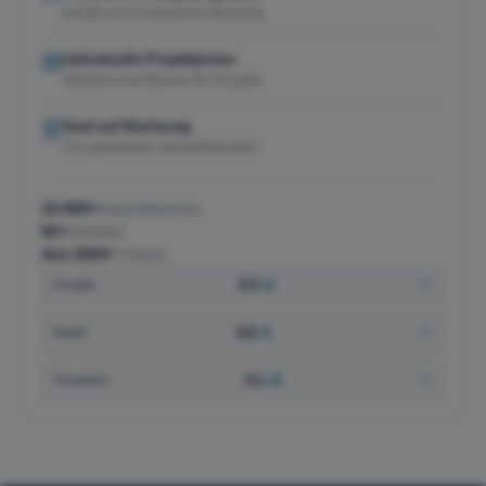
Direkte und verlässliche Beratung
Individuelle Projektpreise
Attraktive Konditionen für Projekte
Kauf auf Rechnung
Für qualifizierte Geschäftskunden
15.000+
Geschäftskunden
60+
Hersteller
Seit 2004
IT-Partner
4,5
★
Google
4,8
★
idealo
4,1
★
Trustpilot