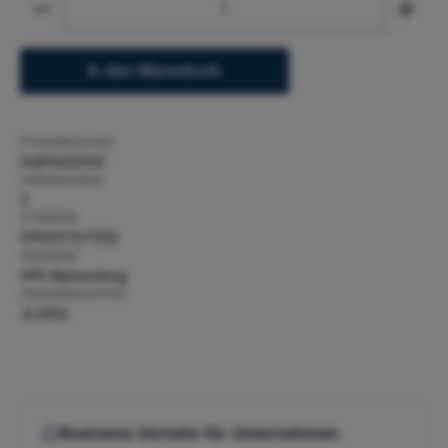
In den Warenkorb
Produktnummer:
5489402000
Lieferbestand:
3
GTIN/EAN:
0190017071312
Hersteller:
HPE Networking
Herstellernummer:
JL325A
Business-Vorteile für Unternehmen