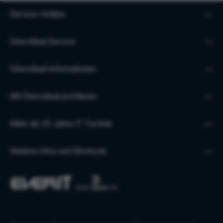
Service-Hotline
Directdeal Service
Directdeal Informationen
Mit Directdeal profitieren
Mehr als 20 Jahre IT-Technik
Weitere Infos und Shortcuts