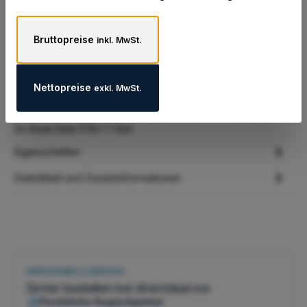
Gute Gründe für dieses Produkt:
Bruttopreise
inkl. MwSt.
Nettopreise
exkl. MwSt.
Beschreibung
HPE Aruba - Netzwerkstapelmodul 2 - für HPE Aruba 2930M
24 Smart Rate POE+ 1-Slot
Eigenschaften
Datenblatt und Zusatzinformationen
VERTRAUEN & SERVICE
Sicher bestellen bei directdeal.me
Persönliche Ansprechpartner