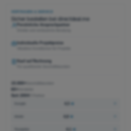
VERTRAUEN & SERVICE
Sicher bestellen bei directdeal.me
Persönliche Ansprechpartner
Direkte und verlässliche Beratung
Individuelle Projektpreise
Attraktive Konditionen für Projekte
Kauf auf Rechnung
Für qualifizierte Geschäftskunden
15.000+
Geschäftskunden
60+
Hersteller
Seit 2004
IT-Partner
4,5
★
Google
4,8
★
idealo
4,1
★
Trustpilot