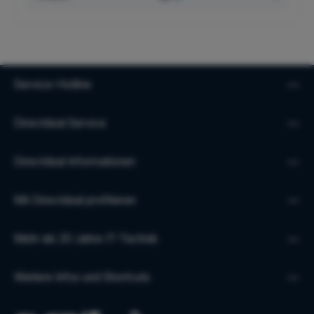
Service-Hotline
Directdeal Service
Directdeal Informationen
Mit Directdeal profitieren
Mehr als 20 Jahre IT-Technik
Weitere Infos und Shortcuts