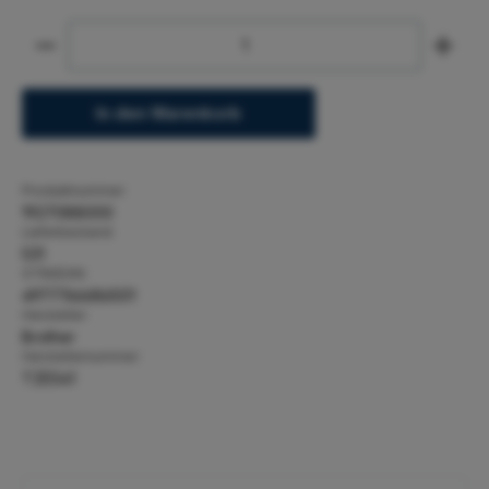
Produkt Anzahl: Gib den gewünschten Wert ein ode
In den Warenkorb
Produktnummer:
1927088000
Lieferbestand:
531
GTIN/EAN:
4977766686501
Hersteller:
Brother
Herstellernummer:
TZE541