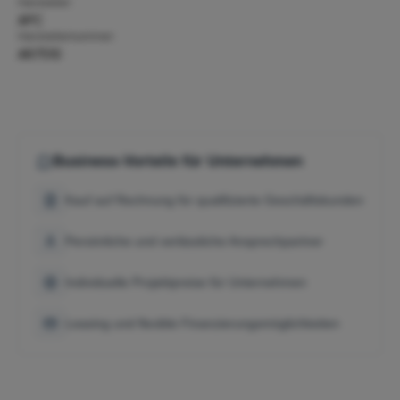
Hersteller:
APC
Herstellernummer:
AR7510
Business-Vorteile für Unternehmen
Kauf auf Rechnung für qualifizierte Geschäftskunden
Persönliche und verlässliche Ansprechpartner
Individuelle Projektpreise für Unternehmen
Leasing und flexible Finanzierungsmöglichkeiten