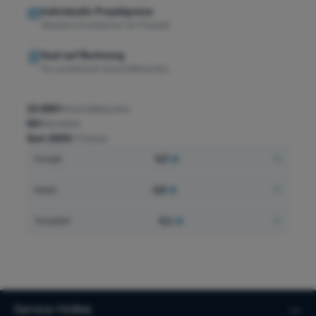
Individuelle Projektpreise
Attraktive Konditionen für Projekte
Kauf auf Rechnung
Für qualifizierte Geschäftskunden
15.000+
Geschäftskunden
60+
Hersteller
Seit 2004
IT-Partner
4,5
★
Google
4,8
★
idealo
4,1
★
Trustpilot
Service-Hotline