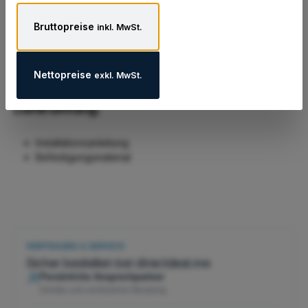
Hersteller
Bruttopreise
inkl. MwSt.
Datenblatt und Zusatzinformationen
Nettopreise
exkl. MwSt.
Lieferumfang:
Installationsanleitung
Befestigungsmaterial
VERTRAUEN & SERVICE
Sicher bestellen bei directdeal.me
Persönliche Ansprechpartner
Direkte und verlässliche Beratung