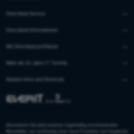
Directdeal Service
Directdeal Informationen
Mit Directdeal profitieren
Mehr als 20 Jahre IT-Technik
Weitere Infos und Shortcuts
Abonnieren Sie jetzt unseren regelmäßig erscheinenden
Newsletter, um rechtzeitig über neue Produkte und Angebote