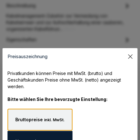
Beschreibung
Kabelmanagement-Zubehör zur Vermeidung von
Kabelwirrwarr und zur Aufrechterhaltung einer sauberen,
organisierten Kabelführun…
Mehr
Eigenschaften
Hersteller
Preisauszeichnung
Datenblatt und Zusatzinformationen
Privatkunden können Preise mit MwSt. (brutto) und
Geschäftskunden Preise ohne MwSt. (netto) angezeigt
werden.
Lieferumfang:
Bitte wählen Sie Ihre bevorzugte Einstellung:
Installationsanleitung
Befestigungsmaterial
Bruttopreise
inkl. MwSt.