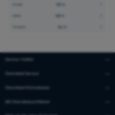
4,5
★
Google
4,8
★
idealo
4,1
★
Trustpilot
Service-Hotline
Directdeal Service
Directdeal Informationen
Mit Directdeal profitieren