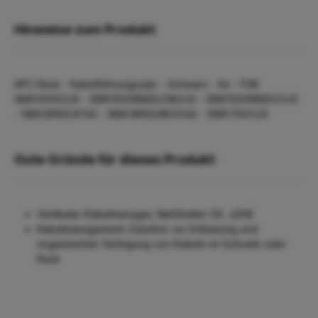
Hinweise zum Produkt:
APC Rack - Kabelführungssatz - Schwarz - für - P/N:
SMX1000CUS - SMX1500RM2UCNCUS - SMX1500RM2UCUS
- SMX2KR2UX145 - SMX3KR2UNCX145 - SMX750CUS
Gute Gründe für dieses Produkt:
Vertikaler Kabelmanager, NetShelter SX, 42HE
Kabelmanagement-Zubehör zur Entlastung und
organisierten Verlegung von Kabeln im Schrank oder
Rack