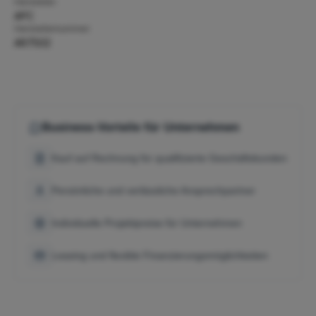
Hersteller:
APC
Herstellernummer:
AR7502
Business-Vorteile für Unternehmen
Kauf auf Rechnung für qualifizierte Geschäftskunden
Persönliche und verlässliche Ansprechpartner
Individuelle Projektpreise für Unternehmen
Leasing und flexible Finanzierungsmöglichkeiten