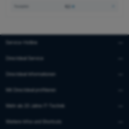
4,1
★
Trustpilot
Service-Hotline
Directdeal Service
Directdeal Informationen
Mit Directdeal profitieren
Mehr als 20 Jahre IT-Technik
Weitere Infos und Shortcuts