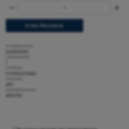
Produkt Anzahl: Gib den gewünschten Wert ein ode
In den Warenkorb
Produktnummer:
1645815000
Lieferbestand:
1
GTIN/EAN:
0731304279686
Hersteller:
APC
Herstellernummer:
AP8712S