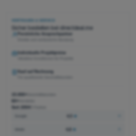
VERTRAUEN & SERVICE
Sicher bestellen bei directdeal.me
Persönliche Ansprechpartner
Direkte und verlässliche Beratung
Individuelle Projektpreise
Attraktive Konditionen für Projekte
Kauf auf Rechnung
Für qualifizierte Geschäftskunden
15.000+
Geschäftskunden
60+
Hersteller
Seit 2004
IT-Partner
4,5
★
Google
4,8
★
idealo