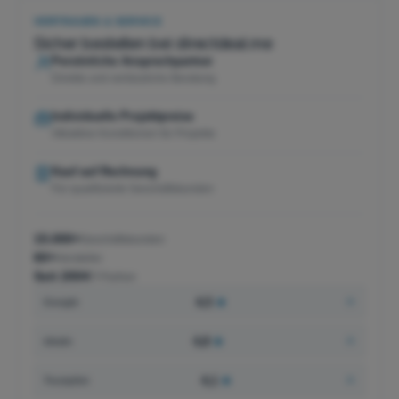
VERTRAUEN & SERVICE
Sicher bestellen bei directdeal.me
Persönliche Ansprechpartner
Direkte und verlässliche Beratung
Individuelle Projektpreise
Attraktive Konditionen für Projekte
Kauf auf Rechnung
Für qualifizierte Geschäftskunden
15.000+
Geschäftskunden
60+
Hersteller
Seit 2004
IT-Partner
4,5
★
Google
4,8
★
idealo
4,1
★
Trustpilot