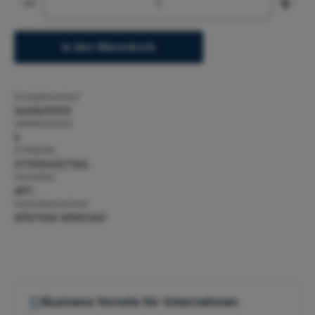
In den Warenkorb
Produktnummer:
1645829000
Lieferbestand:
5
GTIN/EAN:
0731304327363
Hersteller:
APC
Herstellernummer:
AP8706S-WWX340
Business-Vorteile für Unternehmen