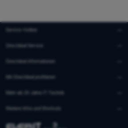
Service-Hotline
Directdeal Service
Directdeal Informationen
Mit Directdeal profitieren
Mehr als 20 Jahre IT-Technik
Weitere Infos und Shortcuts