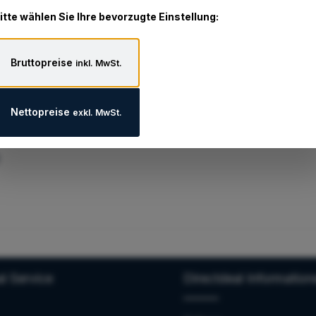
itte wählen Sie Ihre bevorzugte Einstellung:
Bruttopreise
inkl. MwSt.
Nettopreise
exkl. MwSt.
l Service
Directdeal Information