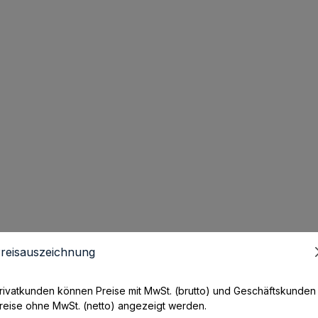
reisauszeichnung
rivatkunden können Preise mit MwSt. (brutto) und Geschäftskunden
reise ohne MwSt. (netto) angezeigt werden.