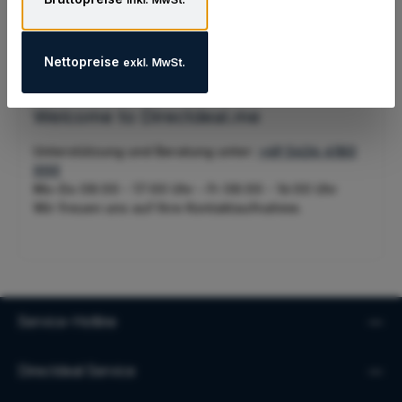
Nettopreise
exkl. MwSt.
Welcome to Directdeal.me
Unterstützung und Beratung unter:
+49 5434 4180
000
Mo-Do 08:00 - 17:00 Uhr - Fr 08:00 - 16:00 Uhr
Wir freuen uns auf Ihre Kontaktaufnahme.
Service-Hotline
Directdeal Service