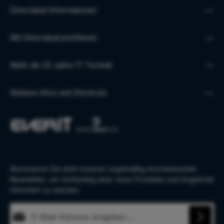
Directdeal Informationen
Mit Directdeal profitieren
Mehr als 20 Jahre IT-Technik
Weitere Infos und Shortcuts
Abonnieren Sie jetzt unseren regelmäßig erscheinenden
Newsletter, um rechtzeitig über neue Produkte und Angebote
informiert zu werden.
E-Mail-Adresse*