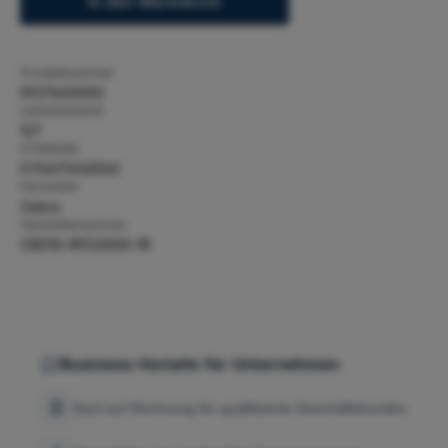
In den Warenkorb
Produktnummer:
5937620000
Lieferbestand:
127
GTIN/EAN:
5704174145561
Hersteller:
Zebra
Herstellernummer:
CRD1S-RFD2000-1R
Business-Vorteile für Unternehmen
Kauf auf Rechnung für qualifizierte Geschäftskunden