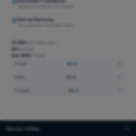
Individuelle Projektpreise
Attraktive Konditionen für Projekte
Kauf auf Rechnung
Für qualifizierte Geschäftskunden
15.000+
Geschäftskunden
60+
Hersteller
Seit 2004
IT-Partner
4,5
★
Google
4,8
★
idealo
4,1
★
Trustpilot
Service-Hotline