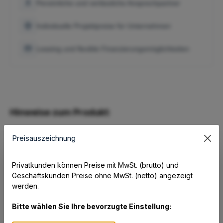
Persönliche und verlässliche Ansprechpartner
Individuelle Projektpreise für Unternehmen
Leasing und flexible Finanzierungsmöglichkeiten
Hinweise zum Produkt:
Preisauszeichnung
1 - für Zebra RFD2000 UHF RFID Sled
Privatkunden können Preise mit MwSt. (brutto) und
Geschäftskunden Preise ohne MwSt. (netto) angezeigt
Gute Gründe für dieses Produkt:
werden.
Bitte wählen Sie Ihre bevorzugte Einstellung: