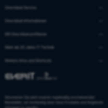
Directdeal Service
Directdeal Informationen
Mit Directdeal profitieren
Mehr als 20 Jahre IT-Technik
Weitere Infos und Shortcuts
Abonnieren Sie jetzt unseren regelmäßig erscheinenden
Newsletter, um rechtzeitig über neue Produkte und Angebote
informiert zu werden.