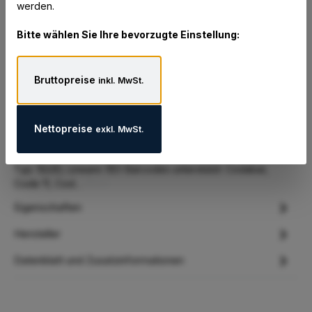
werden.
Bitte wählen Sie Ihre bevorzugte Einstellung:
Gute Gründe für dieses Produkt:
Bruttopreise
inkl. MwSt.
Nettopreise
exkl. MwSt.
Beschreibung
Zebra SP7201-V. Typ: Integrierter Barcodeleser, Scanner-
Typ: 1D/2D, Lineare (1D) Barcodes unterstützt: Codabar,
Code 11, Cod…
Mehr
Eigenschaften
Hersteller
Datenblatt und Zusatzinformationen