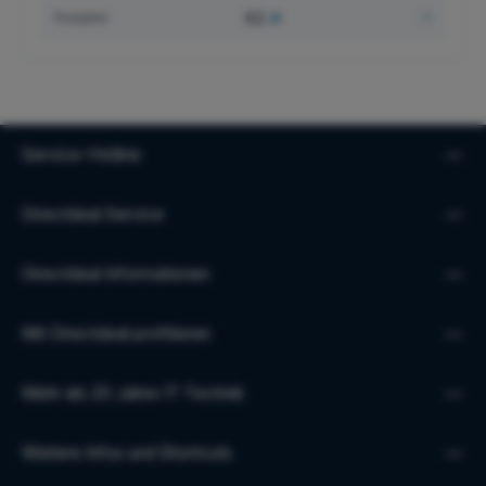
4,1
★
Trustpilot
Service-Hotline
Directdeal Service
Directdeal Informationen
Mit Directdeal profitieren
Mehr als 20 Jahre IT-Technik
Weitere Infos und Shortcuts