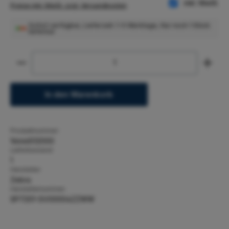
inkl. MwSt.
Preise inkl. MwSt. zzgl. Versandkosten
Sofort verfügbar, Lieferzeit: 1-5 Werktage, Nur noch 1 Stück
lieferbar
Produkt Anzahl: Gib den gewünschten Wert ein ode
In den Warenkorb
Produktnummer:
16646512000
Lieferbestand:
1
Hersteller:
Zebra
Herstellernummer:
SP7201-SV00004ZZWW