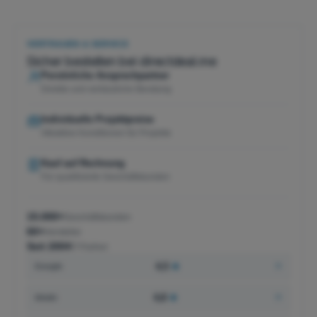
VERTRAUEN & SERVICE
Sicher bestellen bei directdeal.me
Persönliche Ansprechpartner
Direkte und verlässliche Beratung
Individuelle Projektpreise
Attraktive Konditionen für Projekte
Kauf auf Rechnung
Für qualifizierte Geschäftskunden
15.000+
Geschäftskunden
60+
Hersteller
Seit 2004
IT-Partner
4,5
★
Google
4,8
★
idealo