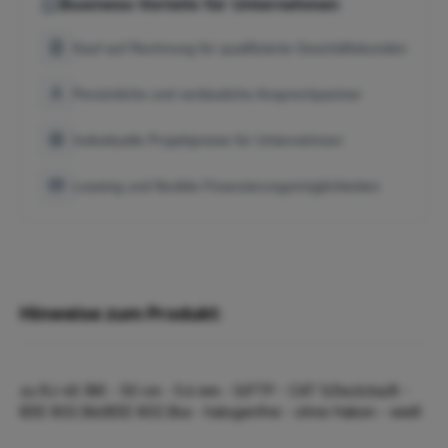
Business-Vorteile für Unternehmen
Kauf auf Rechnung für qualifizierte Geschäftskunden
Persönliche und verlässliche Ansprechpartner
Individuelle Projektpreise für Unternehmen
Leasing und flexible Finanzierungsmöglichkeiten
Hinweise zum Produkt:
zu RJ-45 (M) - 50 cm - 5.6 mm - S/FTP - CAT 5/5e/6/6a/8 -
IEEE 802.3bt/IEEE 802.3ba - halogenfrei - ohne Haken - weiß