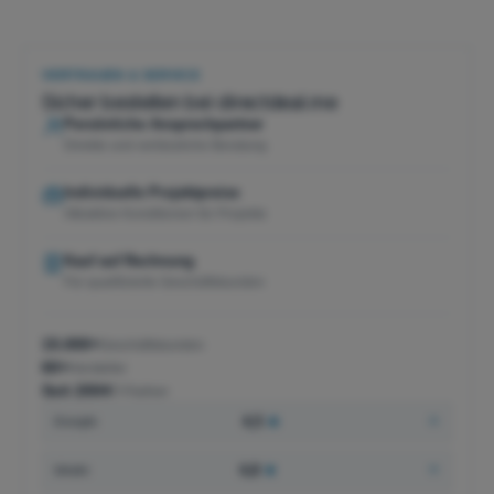
VERTRAUEN & SERVICE
Sicher bestellen bei directdeal.me
Persönliche Ansprechpartner
Direkte und verlässliche Beratung
Individuelle Projektpreise
Attraktive Konditionen für Projekte
Kauf auf Rechnung
Für qualifizierte Geschäftskunden
15.000+
Geschäftskunden
60+
Hersteller
Seit 2004
IT-Partner
4,5
★
Google
4,8
★
idealo