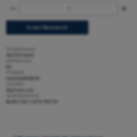
Produkt Anzahl: Gib den gewünschten Wert ein ode
In den Warenkorb
Produktnummer:
18672074000
Lieferbestand:
50
GTIN/EAN:
0065030898539
Hersteller:
StarTech.com
Herstellernummer:
NLWH-50C-CAT8-PATCH