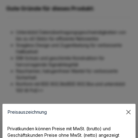
Gute Gründe für dieses Produkt:
Unterstützt Datenübertragungsgeschwindigkeiten von
bis zu 40 Gbit/s für effiziente Netzwerke
Snagless Design und Zugentlastung für verbesserte
Haltbarkeit
EMI-Schutz und geschirmte Konstruktion für
hervorragende Signalintegrität
Raucharmer, halogenfreier Mantel für verbesserte
Sicherheit
Konform mit IEEE 802.3bt/IEEE 802.3ba und unterstützt
100 W PoE++
Preisauszeichnung
Product-Features:
Privatkunden können Preise mit MwSt. (brutto) und
Geschäftskunden Preise ohne MwSt. (netto) angezeigt