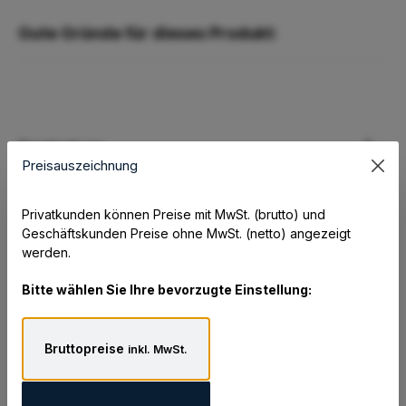
Gute Gründe für dieses Produkt:
Beschreibung
Preisauszeichnung
QNAP TS-632X-4G. Typ: NAS. Gehäusetyp: Tower.
Geräteklasse: Home & Home Office. Prozessorfamilie:
Alpine, Prozessor: Alp…
Mehr
Privatkunden können Preise mit MwSt. (brutto) und
Geschäftskunden Preise ohne MwSt. (netto) angezeigt
Eigenschaften
werden.
Hersteller
Bitte wählen Sie Ihre bevorzugte Einstellung:
Datenblatt und Zusatzinformationen
Bruttopreise
inkl. MwSt.