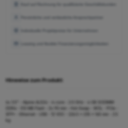
Kauf auf Rechnung für qualifizierte Geschäftskunden
Persönliche und verlässliche Ansprechpartner
Individuelle Projektpreise für Unternehmen
Leasing und flexible Finanzierungsmöglichkeiten
Hinweise zum Produkt:
6x 3.5" - Alpine AL524 - 4-core - 2.0 GHz - 4 GB SODIMM
DDR4 - 512 MB Flash - 2x 90 mm - Hot-Swap - WOL - PCIe -
SFP+ - Ethernet - USB - 12 VDC - 226.5 × 235 × 165 mm - 2.5
kg