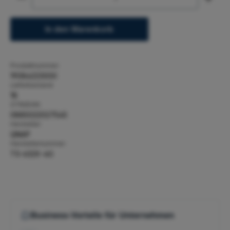
In den Warenkorb
Produktnummer:
19084223000
Lieferbestand:
18
GTIN/EAN:
0885022027545
Hersteller:
QNAP
Herstellernummer:
TS-632X-4G
Business-Vorteile für Unternehmen