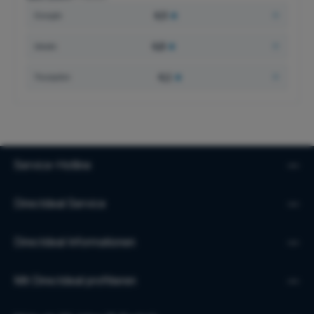
4,5
★
Google
4,8
★
idealo
4,1
★
Trustpilot
Service-Hotline
Directdeal Service
Directdeal Informationen
Mit Directdeal profitieren