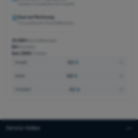
Attraktive Konditionen für Projekte
Kauf auf Rechnung
Für qualifizierte Geschäftskunden
15.000+
Geschäftskunden
60+
Hersteller
Seit 2004
IT-Partner
4,5
★
Google
4,8
★
idealo
4,1
★
Trustpilot
Service-Hotline