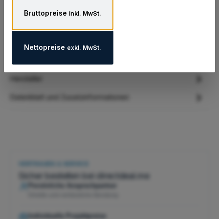
Beschreibung
Bruttopreise
inkl. MwSt.
Das clevere Schreiblern-System! Pelikan fasst hier weltweit
erstmals vier Schreiblerngeräte in einem einheitlichen,
aufeinan…
Mehr
Nettopreise
exkl. MwSt.
Eigenschaften
Hersteller
Datenblatt und Zusatzinformationen
VERTRAUEN & SERVICE
Sicher bestellen bei directdeal.me
Persönliche Ansprechpartner
Direkte und verlässliche Beratung
Individuelle Projektpreise