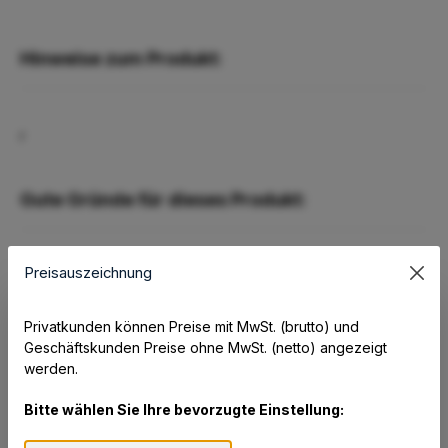
Hinweise zum Produkt:
r
Gute Gründe für dieses Produkt:
Preisauszeichnung
Optimale Unterstützung des Zangengriffs durch
ergonomisch geformte Griffmulden
Touch Zone
Privatkunden können Preise mit MwSt. (brutto) und
Großes Tintensichtfenster
Geschäftskunden Preise ohne MwSt. (netto) angezeigt
Inklusive Nachfüllpatronen
werden.
Bitte wählen Sie Ihre bevorzugte Einstellung: