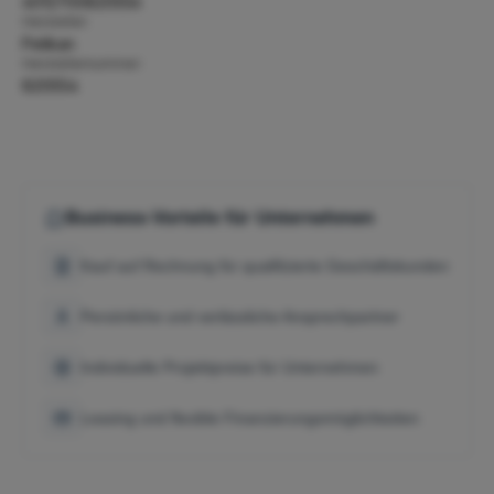
4012700820556
Hersteller:
Pelikan
Herstellernummer:
820554
Business-Vorteile für Unternehmen
Kauf auf Rechnung für qualifizierte Geschäftskunden
Persönliche und verlässliche Ansprechpartner
Individuelle Projektpreise für Unternehmen
Leasing und flexible Finanzierungsmöglichkeiten