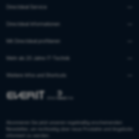
Directdeal Service
Directdeal Informationen
Mit Directdeal profitieren
Mehr als 20 Jahre IT-Technik
Weitere Infos und Shortcuts
Abonnieren Sie jetzt unseren regelmäßig erscheinenden
Newsletter, um rechtzeitig über neue Produkte und Angebote
informiert zu werden.