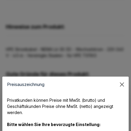
Hinweise zum Produkt:
HPE Stromkabel - NEMA L6-30 (S) - Wechselstrom - 220-240
V - 4.5 m - Vereinigte Staaten - für HPE TS11X0
Gute Gründe für dieses Produkt:
Preisauszeichnung
Privatkunden können Preise mit MwSt. (brutto) und
Geschäftskunden Preise ohne MwSt. (netto) angezeigt
Beschreibung
werden.
HPE - Stromkabel - NEMA L6-30 (S) - Wechselstrom 220-
Bitte wählen Sie Ihre bevorzugte Einstellung:
240 V - 4.5 m - Vereinigte Staaten - für HPE TS11X0