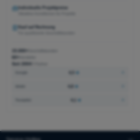
Individuelle Projektpreise
Attraktive Konditionen für Projekte
Kauf auf Rechnung
Für qualifizierte Geschäftskunden
15.000+
Geschäftskunden
60+
Hersteller
Seit 2004
IT-Partner
4,5
★
Google
4,8
★
idealo
4,1
★
Trustpilot
Service-Hotline