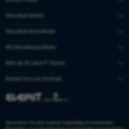
Directdeal Service
Directdeal Informationen
Mit Directdeal profitieren
Mehr als 20 Jahre IT-Technik
Weitere Infos und Shortcuts
Abonnieren Sie jetzt unseren regelmäßig erscheinenden
Newsletter, um rechtzeitig über neue Produkte und Angebote