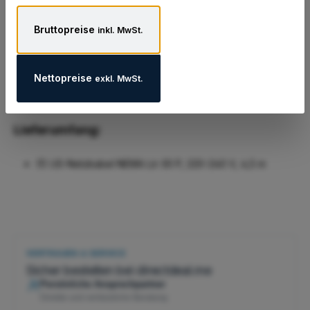
Eigenschaften
Bruttopreise
inkl. MwSt.
Hersteller
Datenblatt und Zusatzinformationen
Nettopreise
exkl. MwSt.
Lieferumfang:
(1) US-Netzkabel NEMA L6-30 P, 220-240 V, 4,5 m
VERTRAUEN & SERVICE
Sicher bestellen bei directdeal.me
Persönliche Ansprechpartner
Direkte und verlässliche Beratung