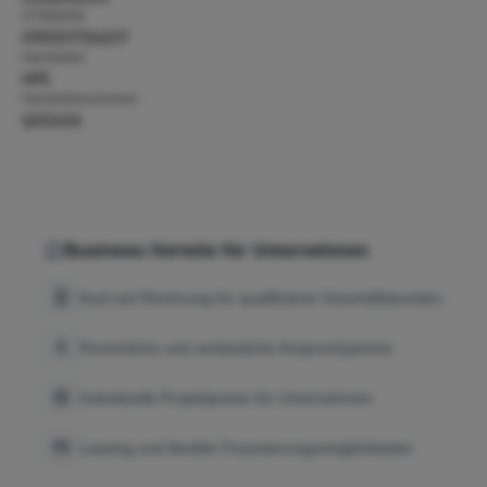
GTIN/EAN:
0190017134017
Hersteller:
HPE
Herstellernummer:
Q0G62A
Business-Vorteile für Unternehmen
Kauf auf Rechnung für qualifizierte Geschäftskunden
Persönliche und verlässliche Ansprechpartner
Individuelle Projektpreise für Unternehmen
Leasing und flexible Finanzierungsmöglichkeiten