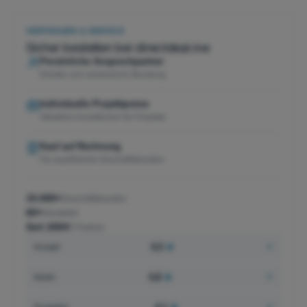
VERTRAUEN & SERVICE
Sicher bestellen bei directdeal.me
Persönliche Ansprechpartner
Direkte und verlässliche Beratung
Individuelle Projektpreise
Attraktive Konditionen für Projekte
Kauf auf Rechnung
Für qualifizierte Geschäftskunden
15.000+
Geschäftskunden
60+
Hersteller
Seit 2004
IT-Partner
4,5
★
Google
4,8
★
idealo
Trustpilot