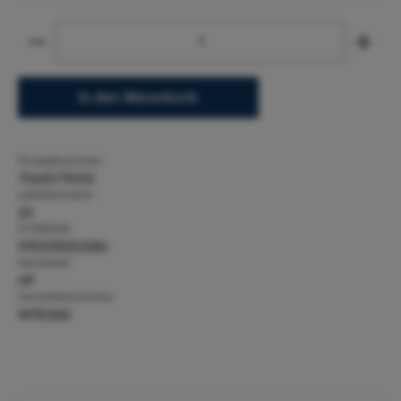
Produkt Anzahl: Gib den gewünschten Wert ein ode
In den Warenkorb
Produktnummer:
7560579000
Lieferbestand:
20
GTIN/EAN:
0193015553286
Hersteller:
HP
Herstellernummer:
W1103AD