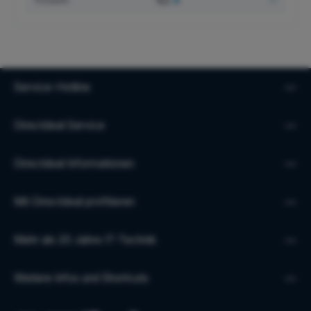
4,1
★
Service-Hotline
Directdeal Service
Directdeal Informationen
Mit Directdeal profitieren
Mehr als 20 Jahre IT-Technik
Weitere Infos und Shortcuts