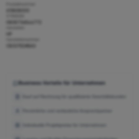
Produktnummer:
613808000
GTIN/EAN:
0808736844772
Hersteller:
HP
Herstellernummer:
CB337EE#BA3
Business-Vorteile für Unternehmen
Kauf auf Rechnung für qualifizierte Geschäftskunden
Persönliche und verlässliche Ansprechpartner
Individuelle Projektpreise für Unternehmen