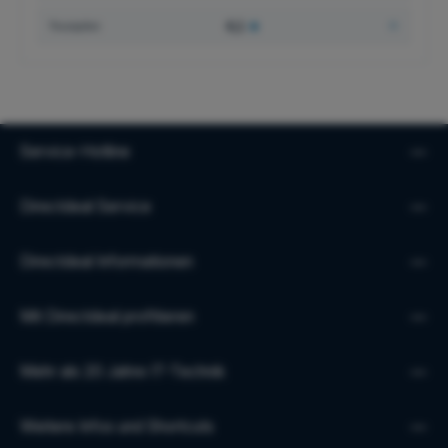
4,1
★
Trustpilot
Service-Hotline
Directdeal Service
Directdeal Informationen
Mit Directdeal profitieren
Mehr als 20 Jahre IT-Technik
Weitere Infos und Shortcuts