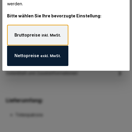
werden.
Bitte wählen Sie Ihre bevorzugte Einstellung:
Beschreibung
Sichern Sie sich hervorragende Ausbleichfestigkeit bei
Bildern und Fotos in brillanten Farben. Die HP 351
Bruttopreise
inkl. MwSt.
Cyan/Magenta/Gelb…
Mehr
Eigenschaften
Nettopreise
exkl. MwSt.
Hersteller
Datenblatt und Zusatzinformationen
Lieferumfang:
Tintenpatrone