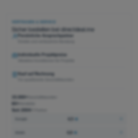
VERTRAUEN & SERVICE
Sicher bestellen bei directdeal.me
Persönliche Ansprechpartner
Direkte und verlässliche Beratung
Individuelle Projektpreise
Attraktive Konditionen für Projekte
Kauf auf Rechnung
Für qualifizierte Geschäftskunden
15.000+
Geschäftskunden
60+
Hersteller
Seit 2004
IT-Partner
4,5
★
Google
4,8
★
idealo