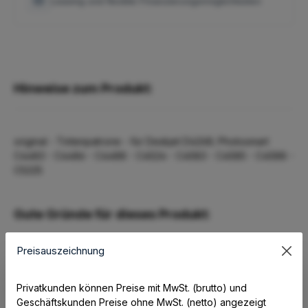
Leasing und flexible Finanzierungsmöglichkeiten
Hinweise zum Produkt:
original - Tintenpatrone - für Deskjet D4268; Photosmart
C4483 - C4486 - C4488 - C4524 - C4583 - C4585 - C4588 -
C5225
Gute Gründe für dieses Produkt:
Preisauszeichnung
Mit der erstklassigen Zuverlässigkeit und Leistung von
HP Druckerpatronen sparen Sie Zeit und Geld.
Privatkunden können Preise mit MwSt. (brutto) und
Geschäftskunden Preise ohne MwSt. (netto) angezeigt