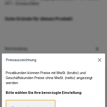
(19") - Schwarz/Silber
Gute Gründe für dieses Produkt:
Beschreibung
Eaton 5P 650i - Gen 2 - USV (Rack - einbaufähig) -
Preisauszeichnung
Wechselstrom 200/208/220/230/240 V - 520 Watt - 650 VA
- 1-phasig - venti…
Mehr
Privatkunden können Preise mit MwSt. (brutto) und
Eigenschaften
Geschäftskunden Preise ohne MwSt. (netto) angezeigt
werden.
Hersteller
Bitte wählen Sie Ihre bevorzugte Einstellung:
Datenblatt und Zusatzinformationen