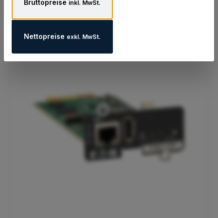
Bruttopreise
inkl. MwSt.
Produktgalerie überspringen
Zubehör
Nettopreise
exkl. MwSt.
35.13
%