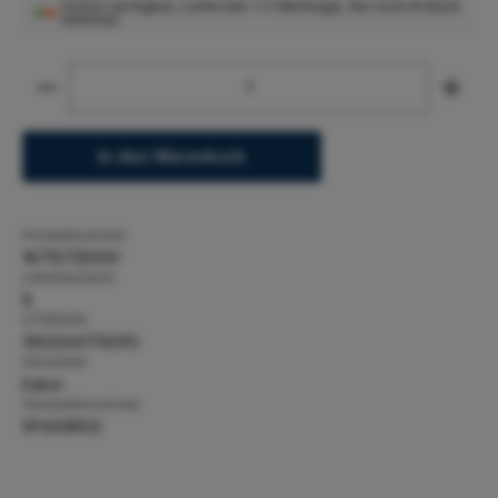
Sofort verfügbar, Lieferzeit: 1-5 Werktage, Nur noch 8 Stück
lieferbar
Produkt Anzahl: Gib den gewünschten Wert ein ode
In den Warenkorb
Produktnummer:
18715735000
Lieferbestand:
8
GTIN/EAN:
3553340710292
Hersteller:
Eaton
Herstellernummer:
5P650IRG2