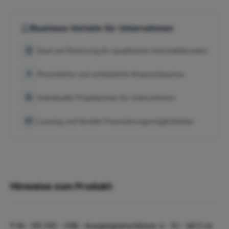
Business-Vorteile für Unternehmen
Kauf auf Rechnung für qualifizierte Geschäftskunden
Persönliche und verlässliche Ansprechpartner
Individuelle Projektpreise für Unternehmen
Leasing und flexible Finanzierungsmöglichkeiten
Hinweise zum Produkt:
9 Ah - RS-232 - USB - Ausgangsanschlüsse: 4 - 1U - 48.3 cm