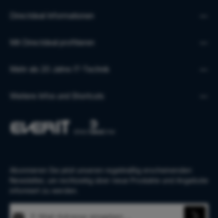
Directdeal Informationen
Mit Directdeal profitieren
Mehr als 20 Jahre IT-Technik
Weitere Infos und Shortcuts
Abonnieren Sie jetzt unseren regelmäßig erscheinenden
Newsletter, um rechtzeitig über neue Produkte und Angebote
informiert zu werden.
E-Mail-Adresse*