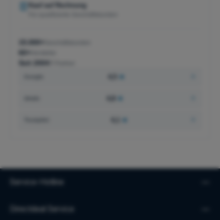
Kauf auf Rechnung
Für qualifizierte Geschäftskunden
15.000+
Geschäftskunden
60+
Hersteller
Seit 2004
IT-Partner
4,5
★
Google
4,8
★
idealo
4,1
★
Trustpilot
Service-Hotline
Directdeal Service