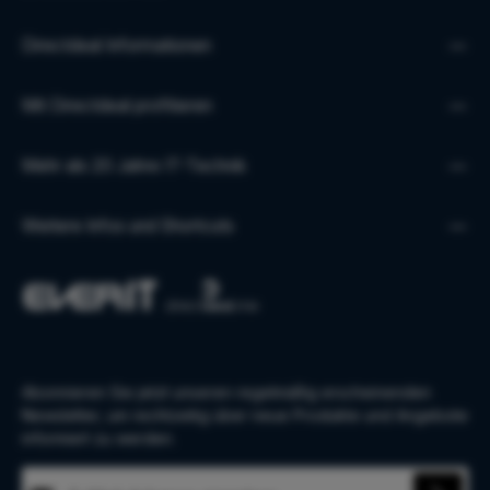
Directdeal Informationen
Mit Directdeal profitieren
Mehr als 20 Jahre IT-Technik
Weitere Infos und Shortcuts
Abonnieren Sie jetzt unseren regelmäßig erscheinenden
Newsletter, um rechtzeitig über neue Produkte und Angebote
informiert zu werden.
E-Mail-Adresse*