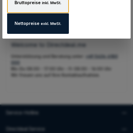
Bruttopreise
inkl. MwSt.
Nettopreise
exkl. MwSt.
Welcome to Directdeal.me
Unterstützung und Beratung unter:
+49 5434 4180
000
Mo-Do 08:00 - 17:00 Uhr - Fr 08:00 - 16:00 Uhr
Wir freuen uns auf Ihre Kontaktaufnahme.
Service-Hotline
Directdeal Service