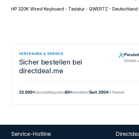
HP 320K Wired Keyboard - Tastatur - QWERTZ - Deutschland
VERTRAUEN & SERVICE
Persönl
Sicher bestellen bei
Direkte 
directdeal.me
15.000+
60+
Seit 2004
Geschäftskunden
Hersteller
IT-Partner
Service-Hotline
Directdea