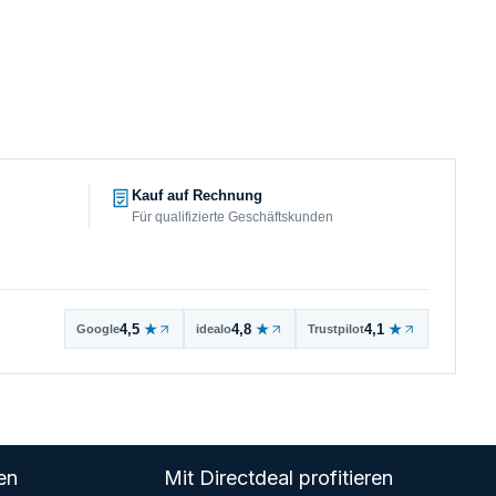
Kauf auf Rechnung
Für qualifizierte Geschäftskunden
4,5
★
4,8
★
4,1
★
Google
idealo
Trustpilot
en
Mit Directdeal profitieren