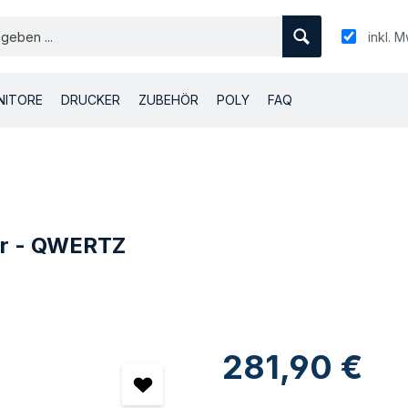
inkl. M
NITORE
DRUCKER
ZUBEHÖR
POLY
FAQ
ur - QWERTZ
Regulärer Preis:
281,90 €