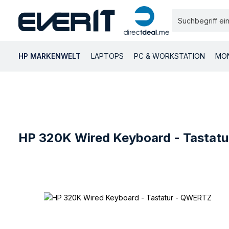
 Hauptinhalt springen
Zur Suche springen
Zur Hauptnavigation springen
HP MARKENWELT
LAPTOPS
PC & WORKSTATION
MO
HP 320K Wired Keyboard - Tastat
Bildergalerie überspringen