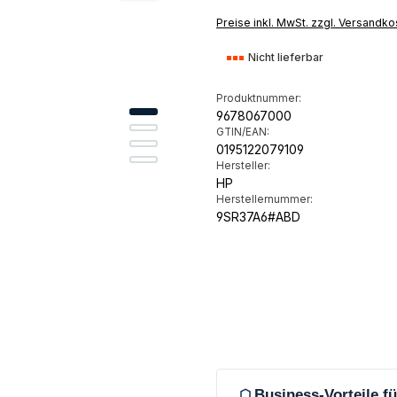
Preise inkl. MwSt. zzgl. Versandko
Nicht lieferbar
Produktnummer:
9678067000
GTIN/EAN:
0195122079109
Hersteller:
HP
Herstellernummer:
9SR37A6#ABD
Business-Vorteile 