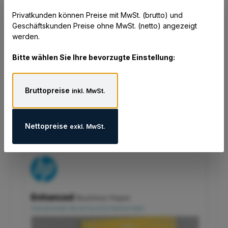
Privatkunden können Preise mit MwSt. (brutto) und
Geschäftskunden Preise ohne MwSt. (netto) angezeigt
werden.
Lieferumfang:
Bitte wählen Sie Ihre bevorzugte Einstellung:
Druckkassette
Recycling-Anleitung
Bruttopreise
inkl. MwSt.
Nettopreise
exkl. MwSt.
Produktgalerie überspringen
Zubehör